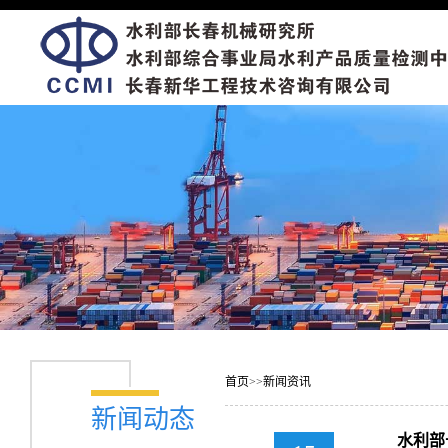
首页
>>
新闻资讯
新闻动态
水利部