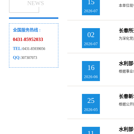
15
NEWS
本单位现
2026-07
全国服务热线 :
长春所
02
为深化党
0431-85952033
2026-07
TEL:
0431-85939056
QQ:
307307073
水利部
16
根据事业
2026-06
长春新
25
根据公开
2026-05
水利部
11