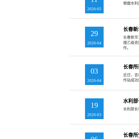
根据水利
2026-05
长春新
29
长春新华
2026-04
理乙级资
作。
长春所
03
近日，吉
2026-04
作站成功
水利部
19
水利部长
2026-03
长春所